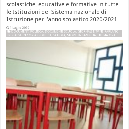
scolastiche, educative e formative in tutte
le Istituzioni del Sistema nazionale di
Istruzione per l’anno scolastico 2020/2021
1 Luglio 2020
DOCUMENTI POLITICA
,
DOCUMENTI SCUOLA
,
GIORNALI E TV NE PARLANO
,
INIZIATIVE IN CORSO POLITICA
,
SCUOLA
,
STORIE IN FAMIGLIA
,
ULTIMA ORA