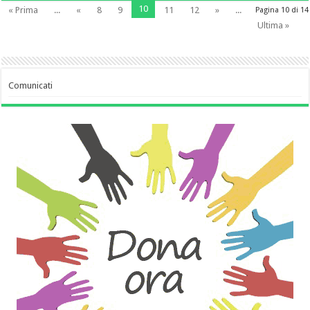
10
« Prima
...
«
8
9
11
12
»
...
Pagina 10 di 14
Ultima »
Comunicati