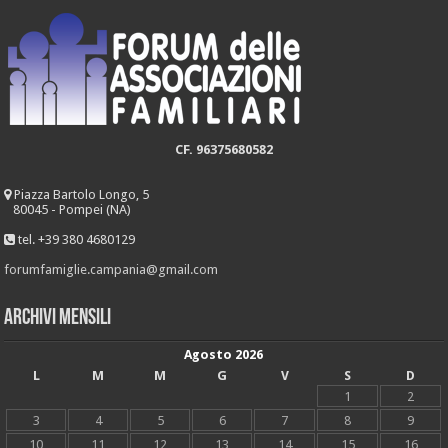
CF. 96375680582
Piazza Bartolo Longo, 5
80045 - Pompei (NA)
tel. +39 380 4680129
forumfamiglie.campania@gmail.com
Archivi mensili
Agosto 2026
L
M
M
G
V
S
D
1
2
3
4
5
6
7
8
9
10
11
12
13
14
15
16