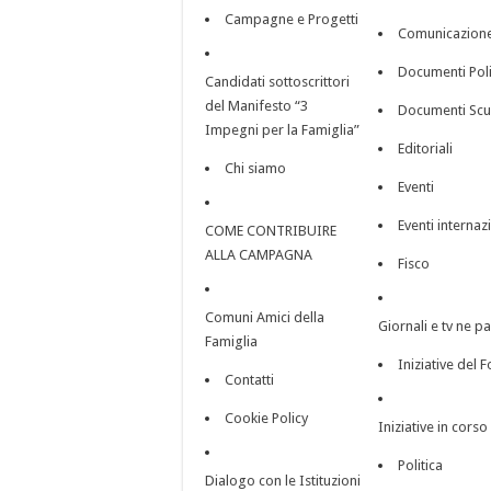
Campagne e Progetti
Comunicazion
Documenti Poli
Candidati sottoscrittori
del Manifesto “3
Documenti Scu
Impegni per la Famiglia”
Editoriali
Chi siamo
Eventi
Eventi internaz
COME CONTRIBUIRE
ALLA CAMPAGNA
Fisco
Comuni Amici della
Giornali e tv ne p
Famiglia
Iniziative del 
Contatti
Cookie Policy
Iniziative in corso 
Politica
Dialogo con le Istituzioni