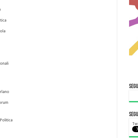
e
tica
ola
ionali
Segu
arlano
Forum
Segu
Politica
Tw