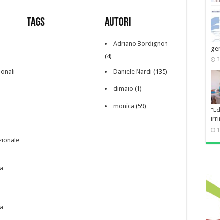
Tags
Autori
Adriano Bordignon
gen
(4)
3
ionali
Daniele Nardi
(135)
dimaio
(1)
monica
(59)
“Ed
irr
1
zionale
pa
pa