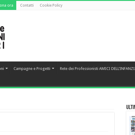
ona ora
Contatti
Cookie Policy
oni
Campagne e Progetti
Rete dei Professionisti AMICI DELL’INFANZ
Ulti