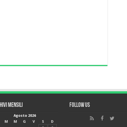
hivi mensili
Follow Us
Agosto 2026
M
M
G
V
S
D