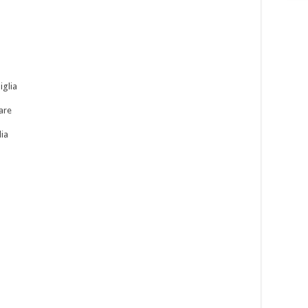
iglia
fare
lia