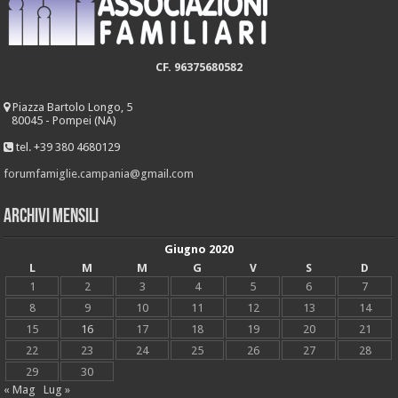
CF. 96375680582
Piazza Bartolo Longo, 5
80045 - Pompei (NA)
tel. +39 380 4680129
forumfamiglie.campania@gmail.com
Archivi mensili
Giugno 2020
L
M
M
G
V
S
D
1
2
3
4
5
6
7
8
9
10
11
12
13
14
15
16
17
18
19
20
21
22
23
24
25
26
27
28
29
30
« Mag
Lug »