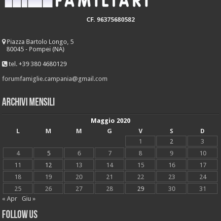
CF. 96375680582
Piazza Bartolo Longo, 5
80045 - Pompei (NA)
tel. +39 380 4680129
forumfamiglie.campania@gmail.com
Archivi mensili
Maggio 2020
L
M
M
G
V
S
D
1
2
3
4
5
6
7
8
9
10
11
12
13
14
15
16
17
18
19
20
21
22
23
24
25
26
27
28
29
30
31
« Apr
Giu »
Follow Us