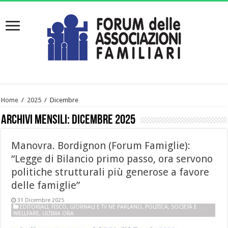
Home
/
2025
/
Dicembre
Archivi mensili:
Dicembre 2025
Manovra. Bordignon (Forum Famiglie):
“Legge di Bilancio primo passo, ora servono
politiche strutturali più generose a favore
delle famiglie”
31 Dicembre 2025
EDITORIALI
,
FISCO
,
GIORNALI E TV NE PARLANO
,
POLITICA
,
SOCIETÀ E
WELLFARE
,
ULTIMA ORA