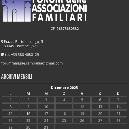
CF. 96375680582
Piazza Bartolo Longo, 5
80045 - Pompei (NA)
tel. +39 380 4680129
forumfamiglie.campania@gmail.com
Archivi mensili
Dicembre 2025
L
M
M
G
V
S
D
1
2
3
4
5
6
7
8
9
10
11
12
13
14
15
16
17
18
19
20
21
22
23
24
25
26
27
28
29
30
31