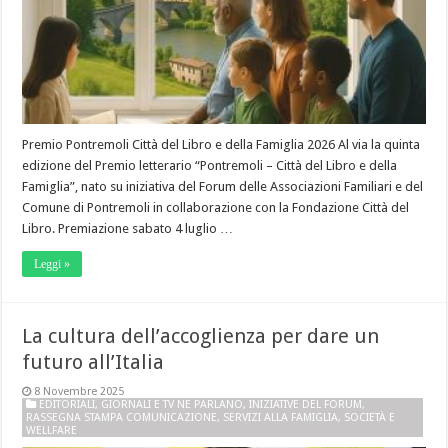
Premio Pontremoli Città del Libro e della Famiglia 2026 Al via la quinta
edizione del Premio letterario “Pontremoli – Città del Libro e della
Famiglia”, nato su iniziativa del Forum delle Associazioni Familiari e del
Comune di Pontremoli in collaborazione con la Fondazione Città del
Libro. Premiazione sabato 4 luglio …
Leggi »
La cultura dell’accoglienza per dare un
futuro all’Italia
8 Novembre 2025
EDITORIALI
,
GIORNALI E TV NE PARLANO
,
INIZIATIVE DEL FORUM
,
RASSEGNA STAMPA COMUNICAZIONE
,
SERVIZI ALLA FAMIGLIA
,
SOCIETÀ E
WELLFARE