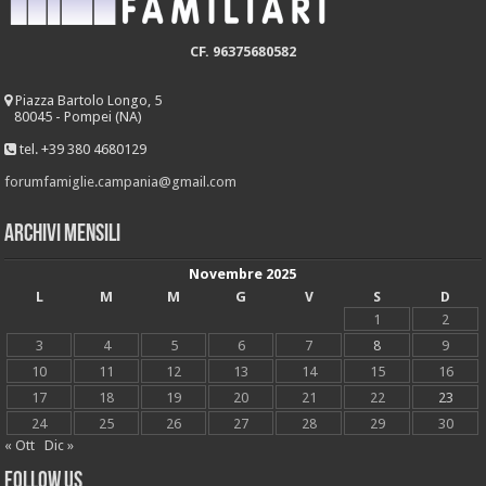
CF. 96375680582
Piazza Bartolo Longo, 5
80045 - Pompei (NA)
tel. +39 380 4680129
forumfamiglie.campania@gmail.com
Archivi mensili
Novembre 2025
L
M
M
G
V
S
D
1
2
3
4
5
6
7
8
9
10
11
12
13
14
15
16
17
18
19
20
21
22
23
24
25
26
27
28
29
30
« Ott
Dic »
Follow Us