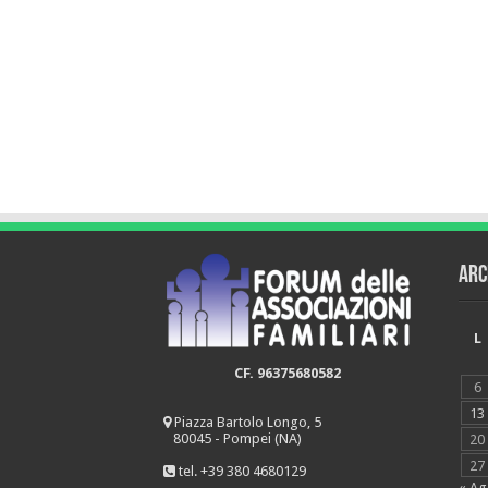
Arc
L
CF. 96375680582
6
13
Piazza Bartolo Longo, 5
80045 - Pompei (NA)
20
27
tel. +39 380 4680129
« A