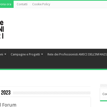
Dona ora
Contatti
Cookie Policy
oni
Campagne e Progetti
Rete dei Professionisti AMICI DELL’INFANZ
 2023
Co
il Forum