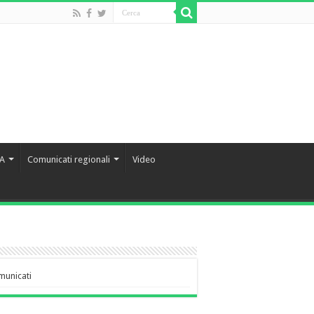
IA
Comunicati regionali
Video
municati