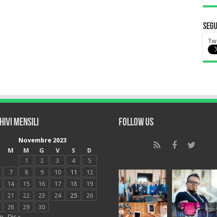
Segu
Tw
hivi mensili
Follow Us
Novembre 2023
M
M
G
V
S
D
1
2
3
4
5
7
8
9
10
11
12
14
15
16
17
18
19
21
22
23
24
25
26
28
29
30
go
Dic »