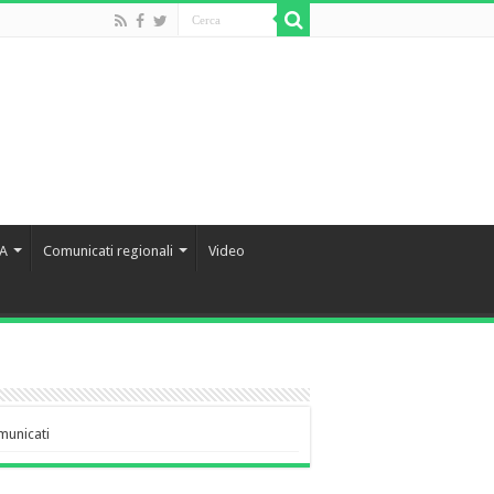
IA
Comunicati regionali
Video
municati