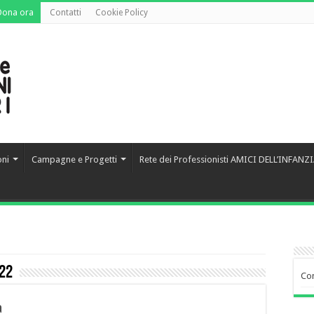
Dona ora
Contatti
Cookie Policy
oni
Campagne e Progetti
Rete dei Professionisti AMICI DELL’INFANZ
22
Co
a