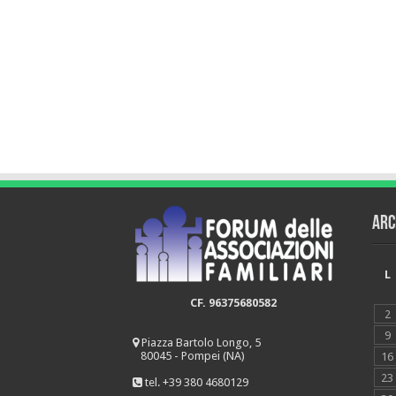
Arc
L
CF. 96375680582
2
9
Piazza Bartolo Longo, 5
80045 - Pompei (NA)
16
23
tel. +39 380 4680129