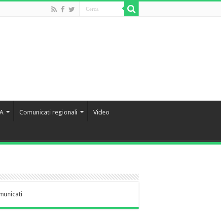
IA
Comunicati regionali
Video
municati