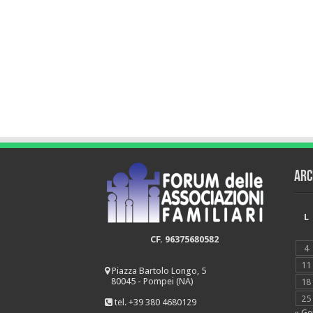
Arc
L
CF. 96375680582
4
11
Piazza Bartolo Longo, 5
80045 - Pompei (NA)
18
25
tel. +39 380 4680129
« Ge