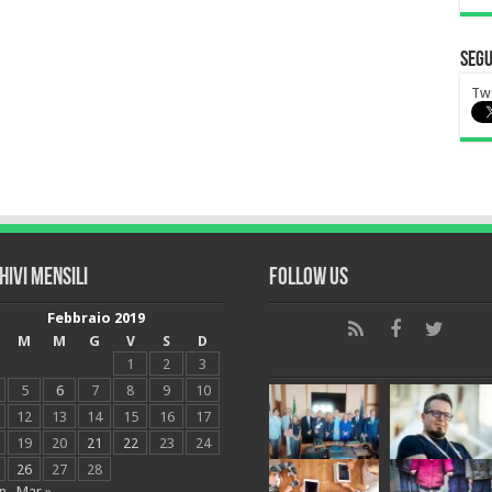
Segu
Tw
hivi mensili
Follow Us
Febbraio 2019
M
M
G
V
S
D
1
2
3
5
6
7
8
9
10
12
13
14
15
16
17
19
20
21
22
23
24
26
27
28
n
Mar »