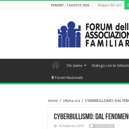
Mappa del sito
VENERDÌ , 7 AGOSTO 2026
Chi siamo
Dialogo con le Istituzi
Forum Nazionale
Home
/
Ultima ora
/
CYBERBULLISMO: DAL FE
CYBERBULLISMO: DAL FENOMENO
26 Febbraio 2019
ULTIMA ORA