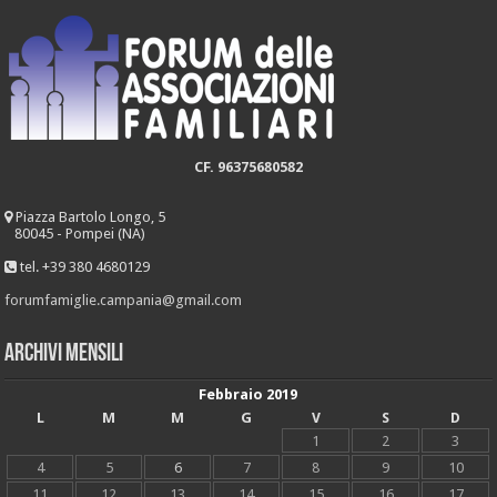
CF. 96375680582
Piazza Bartolo Longo, 5
80045 - Pompei (NA)
tel. +39 380 4680129
forumfamiglie.campania@gmail.com
Archivi mensili
Febbraio 2019
L
M
M
G
V
S
D
1
2
3
4
5
6
7
8
9
10
11
12
13
14
15
16
17