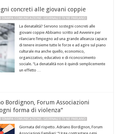
gni concreti alle giovani coppie
I STAMPA COMUNICAZIONE
,
GIORNALI E TV NE PARLANO
La denatalità? Servono sostegni concreti alle
giovani coppie Abbiamo scritto ad Avvenire per
rilanciare l’impegno ad una grande alleanza capace
di tenere insieme tutte le forze e ad agire sul piano
culturale ma anche quello, economico,
organizzativo, educativo e di riconoscimento
sociale. “La denatalità non è quindi semplicemente
un effetto …
ano Bordignon, Forum Associazioni
 ogni forma di violenza”
I STAMPA COMUNICAZIONE
,
GIORNALI E TV NE PARLANO
Giornata del rispetto. Adriano Bordignon, Forum
Associazioni Familiari: “Urge contrastare ogni