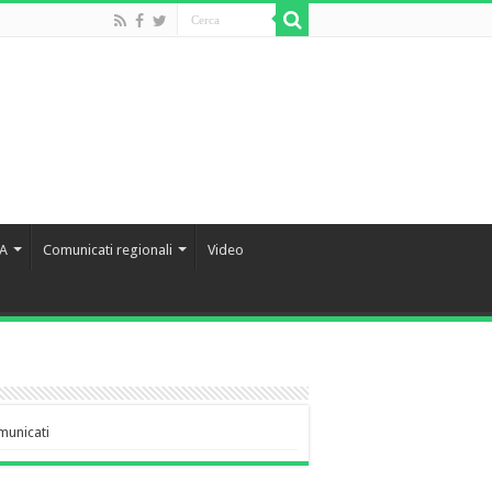
IA
Comunicati regionali
Video
municati