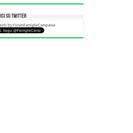
ici su Twitter
eets by ForumFamiglieCampania