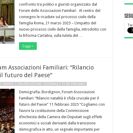
confronto tra politici e giuristi organizzato dal
Forum delle Associazioni Familiari Al centro del
Segu
convegno le ricadute sul processo civile della
famiglia Roma, 21 marzo 2025 – L’impatto del
Tw
nuovo processo civile della famiglia, introdotto con
la Riforma Cartabia, sulla tutela del …
Leggi »
 Associazioni Familiari: “Rilancio
 il futuro del Paese”
I STAMPA COMUNICAZIONE
,
GIORNALI E TV NE PARLANO
Demografia. Bordignon, Forum Associazioni
Familiari: “Rilancio natalità è sfida cruciale per il
futuro del Paese” 11 febbraio 2025 “Cogliamo con
favore la costituzione della Commissione
d’inchiesta della Camera dei Deputati sugli effetti
economici e sociali derivanti dalla transizione
demografica in atto, un segnale importante per