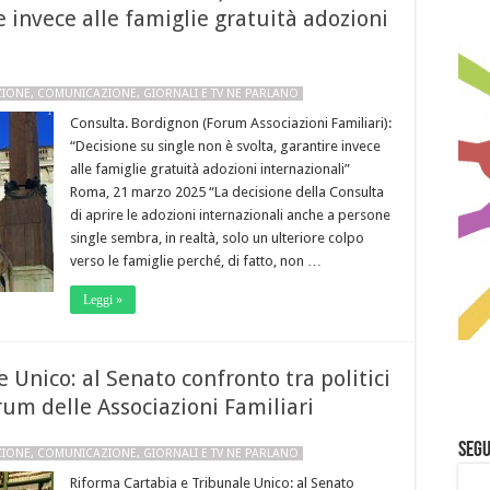
e invece alle famiglie gratuità adozioni
ZIONE
,
COMUNICAZIONE
,
GIORNALI E TV NE PARLANO
Consulta. Bordignon (Forum Associazioni Familiari):
“Decisione su single non è svolta, garantire invece
alle famiglie gratuità adozioni internazionali”
Roma, 21 marzo 2025 “La decisione della Consulta
di aprire le adozioni internazionali anche a persone
single sembra, in realtà, solo un ulteriore colpo
verso le famiglie perché, di fatto, non …
Leggi »
 Unico: al Senato confronto tra politici
rum delle Associazioni Familiari
Segu
ZIONE
,
COMUNICAZIONE
,
GIORNALI E TV NE PARLANO
Riforma Cartabia e Tribunale Unico: al Senato