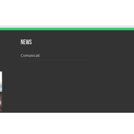
News
Comunicati
Realizzato da
Young at Work Communication