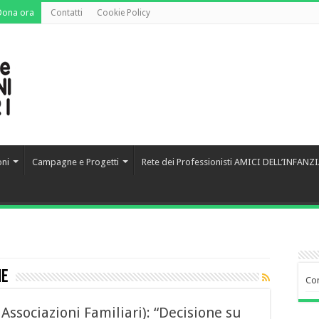
Dona ora
Contatti
Cookie Policy
oni
Campagne e Progetti
Rete dei Professionisti AMICI DELL’INFANZ
ne
Co
ssociazioni Familiari): “Decisione su