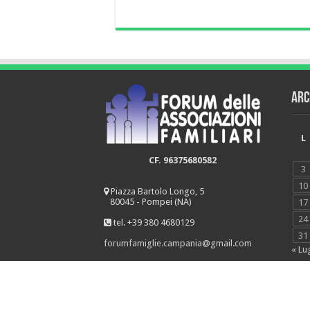
Arc
L
CF. 96375680582
3
10
Piazza Bartolo Longo, 5
80045 - Pompei (NA)
17
24
tel. +39 380 4680129
31
forumfamiglie.campania@gmail.com
« Lu
© Copyright 2026, All Rights Reserved