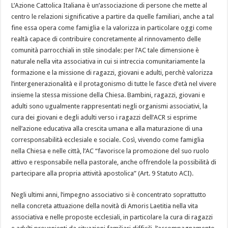
L’Azione Cattolica Italiana è un’associazione di persone che mette al
centro le relazioni significative a partire da quelle familiari, anche a tal
fine essa opera come famiglia e la valorizza in particolare oggi come
realtà capace di contribuire concretamente al rinnovamento delle
comunità parrocchiali in stile sinodale: per l’AC tale dimensione è
naturale nella vita associativa in cui si intreccia comunitariamente la
formazione e la missione di ragazzi, giovani e adulti, perchè valorizza
l’intergenerazionalità e il protagonismo di tutte le fasce d’età nel vivere
insieme la stessa missione della Chiesa. Bambini, ragazzi, giovani e
adulti sono ugualmente rappresentati negli organismi associativi, la
cura dei giovani e degli adulti verso i ragazzi dell’ACR si esprime
nell’azione educativa alla crescita umana e alla maturazione di una
corresponsabilità ecclesiale e sociale. Così, vivendo come famiglia
nella Chiesa e nelle città, l’AC “favorisce la promozione del suo ruolo
attivo e responsabile nella pastorale, anche offrendole la possibilità di
partecipare alla propria attività apostolica” (Art. 9 Statuto ACI).
Negli ultimi anni, l’impegno associativo si è concentrato soprattutto
nella concreta attuazione della novità di Amoris Laetitia nella vita
associativa e nelle proposte ecclesiali, in particolare la cura di ragazzi