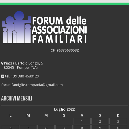
CF. 96375680582
Piazza Bartolo Longo, 5
80045 - Pompei (NA)
tel. +39 380 4680129
forumfamiglie.campania@gmail.com
Archivi mensili
Luglio 2022
L
M
M
G
V
S
D
1
2
3
4
5
6
7
8
9
10