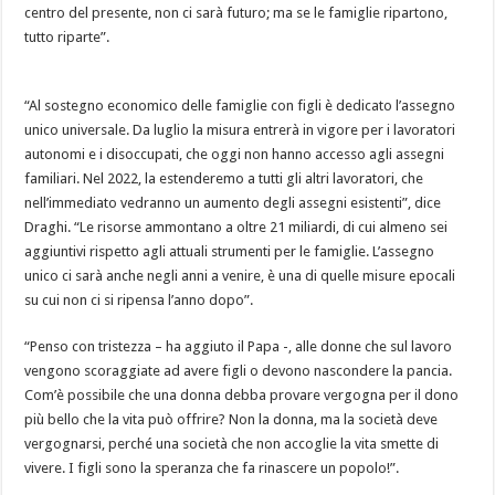
centro del presente, non ci sarà futuro; ma se le famiglie ripartono,
tutto riparte”.
“Al sostegno economico delle famiglie con figli è dedicato l’assegno
unico universale. Da luglio la misura entrerà in vigore per i lavoratori
autonomi e i disoccupati, che oggi non hanno accesso agli assegni
familiari. Nel 2022, la estenderemo a tutti gli altri lavoratori, che
nell’immediato vedranno un aumento degli assegni esistenti”, dice
Draghi. “Le risorse ammontano a oltre 21 miliardi, di cui almeno sei
aggiuntivi rispetto agli attuali strumenti per le famiglie. L’assegno
unico ci sarà anche negli anni a venire, è una di quelle misure epocali
su cui non ci si ripensa l’anno dopo”.
“Penso con tristezza – ha aggiuto il Papa -, alle donne che sul lavoro
vengono scoraggiate ad avere figli o devono nascondere la pancia.
Com’è possibile che una donna debba provare vergogna per il dono
più bello che la vita può offrire? Non la donna, ma la società deve
vergognarsi, perché una società che non accoglie la vita smette di
vivere. I figli sono la speranza che fa rinascere un popolo!”.