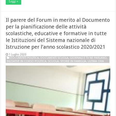
Leggi »
Il parere del Forum in merito al Documento
per la pianificazione delle attività
scolastiche, educative e formative in tutte
le Istituzioni del Sistema nazionale di
Istruzione per l’anno scolastico 2020/2021
1 Luglio 2020
DOCUMENTI POLITICA
,
DOCUMENTI SCUOLA
,
GIORNALI E TV NE PARLANO
,
INIZIATIVE IN CORSO POLITICA
,
SCUOLA
,
STORIE IN FAMIGLIA
,
ULTIMA ORA