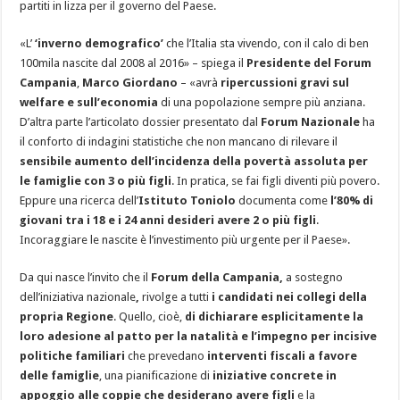
partiti in lizza per il governo del Paese.
«L’
‘inverno demografico’
che l’Italia sta vivendo, con il calo di ben
100mila nascite dal 2008 al 2016» – spiega il
Presidente del Forum
Campania
,
Marco Giordano
– «avrà
ripercussioni gravi sul
welfare e sull’economia
di una popolazione sempre più anziana.
D’altra parte l’articolato dossier presentato dal
Forum Nazionale
ha
il conforto di indagini statistiche che non mancano di rilevare il
sensibile aumento dell’incidenza della povertà assoluta per
le famiglie con 3 o più figli
. In pratica, se fai figli diventi più povero.
Eppure una ricerca dell’
Istituto Toniolo
documenta come
l’80% di
giovani tra i 18 e i 24 anni desideri avere 2 o più figli
.
Incoraggiare le nascite è l’investimento più urgente per il Paese».
Da qui nasce l’invito che il
Forum della Campania,
a sostegno
dell’iniziativa nazionale
,
rivolge a tutti
i candidati nei collegi della
propria Regione
. Quello, cioè,
di dichiarare esplicitamente la
loro adesione al patto per la natalità e l’impegno per incisive
politiche familiari
che prevedano
interventi fiscali a favore
delle famiglie
, una pianificazione di
iniziative concrete in
appoggio alle coppie che desiderano avere figli
e la