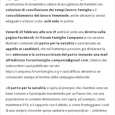
promozione di un’autentica cultura di accoglienza dei bambini con
soluzioni di conciliazione dei tempi lavoro-famiglia
e il
consolidamento del lavoro femminile
, anche attraverso servizi
adeguati e a basso costo,
asili nido
in primis
.
Venerdì 23 febbraio alle ore 21
andrà in onda una
diretta sulla
pagina Facebook
del
Forum Famiglie Campania
in cui saranno
illustrati i contenuti del
patto per la natalità
e sarà lanciato un
appello ai candidati,
che nel frattempo possono già dichiarare la
loro
adesione e la sottoscrizione del patto inviando una mail
all’indirizzo
forumfamiglie.campania@gmail.com
.
L’elenco dei
sottoscrittori sarà pubblicato sul sito
https://campania.forumfamiglie.org
e sarà diffuso attraverso un
comunicato stampa al termine della campagna elettorale.
«
Il patto per la natalità
si ispira al principio che i bambini sono un
bene comune e il principale investimento per un Paese che, con una
popolazione in costante diminuzione, non saprà, ad esempio, come
mantenere il PIL e il rapporto con il debito, o come fronteggiare i costi
di una sempre crescente spesa sanitaria e pensionistica» – sottolinea