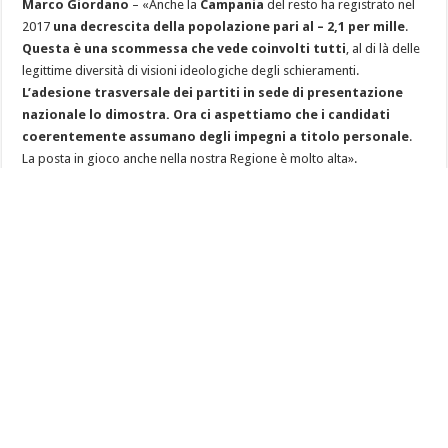
Marco Giordano
– «Anche la
Campania
del resto ha registrato nel
2017
una decrescita della popolazione pari al – 2,1 per mille
.
Questa è una scommessa che vede coinvolti tutti
, al di là delle
legittime diversità di visioni ideologiche degli schieramenti.
L’adesione trasversale dei partiti in sede di presentazione
nazionale lo dimostra. Ora ci aspettiamo che i candidati
coerentemente assumano degli impegni a titolo personale
.
La posta in gioco anche nella nostra Regione è molto alta».
Scarica Modulo di Adesione PattoxNatalità
Guarda il video della diretta Facebook del 23/2/2018
Comunicati